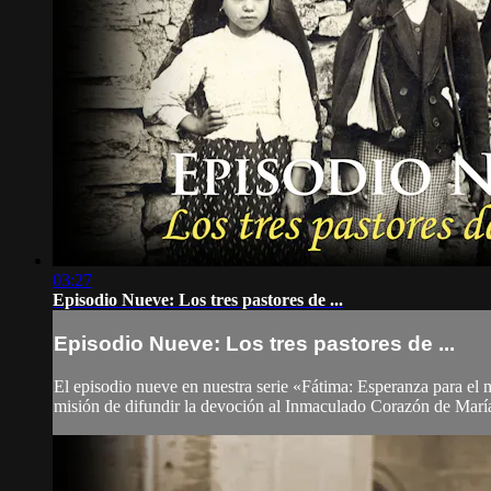
03:27
Episodio Nueve: Los tres pastores de ...
Episodio Nueve: Los tres pastores de ...
El episodio nueve en nuestra serie «Fátima: Esperanza para el 
misión de difundir la devoción al Inmaculado Corazón de Marí