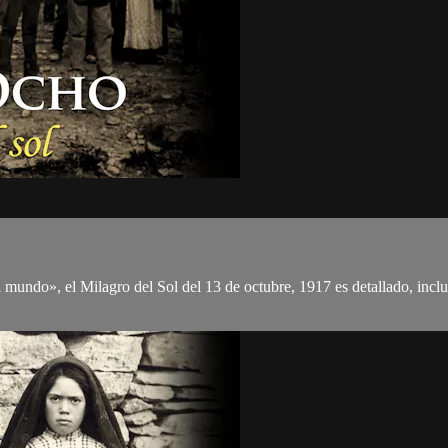
l mundo», el Milagro del Sol del 13 de octubre, 1917 es detallado, incl