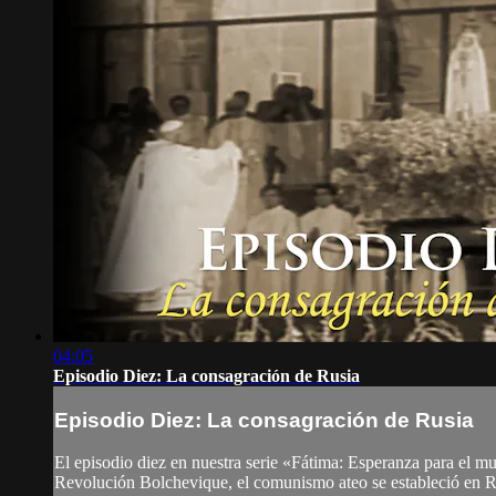
04:05
Episodio Diez: La consagración de Rusia
Episodio Diez: La consagración de Rusia
El episodio diez en nuestra serie «Fátima: Esperanza para el 
Revolución Bolchevique, el comunismo ateo se estableció en R