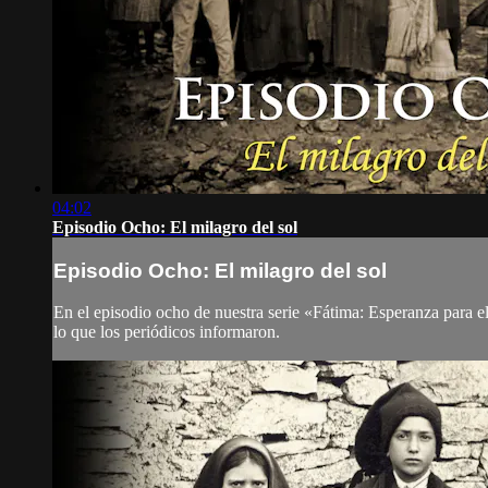
04:02
Episodio Ocho: El milagro del sol
Episodio Ocho: El milagro del sol
En el episodio ocho de nuestra serie «Fátima: Esperanza para e
lo que los periódicos informaron.