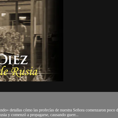
mundo» detallas cómo las profecías de nuestra Señora comenzaron poco d
usia y comenzó a propagarse, causando guerr...