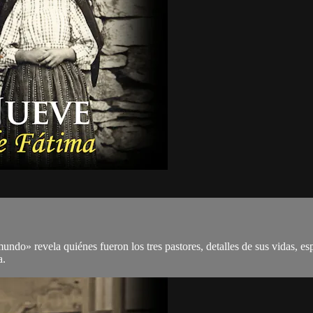
mundo» revela quiénes fueron los tres pastores, detalles de sus vidas, 
a.