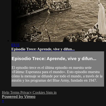
03:11
Episodio Trece: Aprende, vive y difun...
Episodio Trece: Aprende, vive y difun...
El episodio trece es el última episodio en nuestra serie
«Fátima: Esperanza para el mundo». Esto episodio muestra
cómo la mensaje se difunde por todo el mundo, a través de la
misión y los programas del Blue Army, fundado en 1947.
Help
Terms
Privacy
Cookies
Sign in
Powered by Vimeo
×