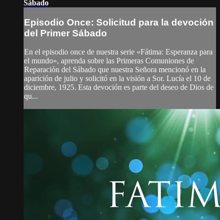
Sábado
Episodio Once: Solicitud para la devoción
del Primer Sábado
En el episodio once de nuestra serie «Fátima: Esperanza para
el mundo», aprenda sobre las Primeras Comuniones de
Reparación del Sábado que nuestra Señora mencionó en la
aparición de julio y solicitó en la visión a Sor. Lucía el 10 de
diciembre, 1925. Esta devoción es parte del deseo de Dios de
qu...