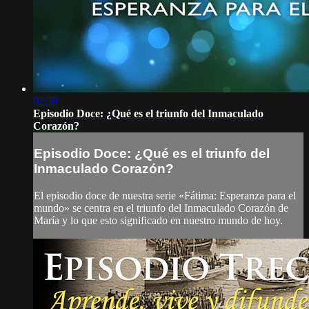
02:59
Episodio Doce: ¿Qué es el triunfo del Inmaculado
Corazón?
Episodio Doce: ¿Qué es el triunfo del
Inmaculado Corazón?
El episodio doce de nuestra serie «Fátima: Esperanza para el
mundo» se centra en el triunfo del Inmaculado Corazón de
María y lo que esto significado en nuestro mundo de hoy.